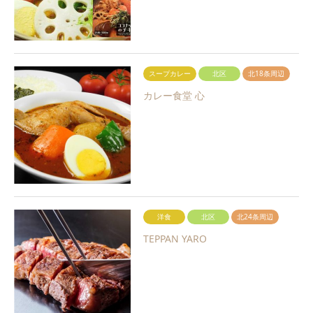
スープカレー
北区
北18条周辺
カレー食堂 心
洋食
北区
北24条周辺
TEPPAN YARO