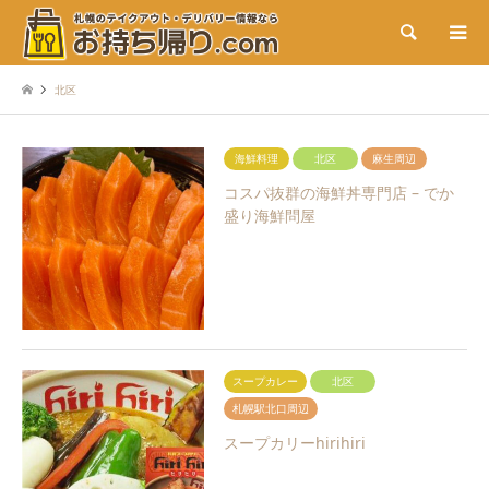
検索
北区
海鮮料理
北区
麻生周辺
コスパ抜群の海鮮丼専門店 – でか
盛り海鮮問屋
スープカレー
北区
札幌駅北口周辺
スープカリーhirihiri