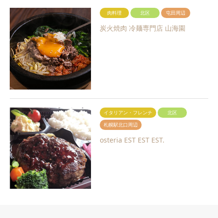
肉料理
北区
屯田周辺
炭火焼肉 冷麺専門店 山海園
イタリアン・フレンチ
北区
札幌駅北口周辺
osteria EST EST EST.