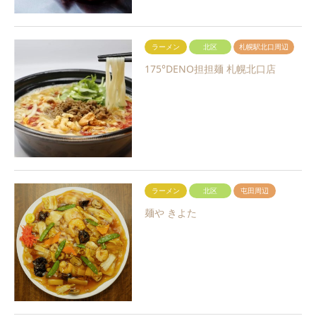
ラーメン
北区
札幌駅北口周辺
175°DENO担担麺 札幌北口店
ラーメン
北区
屯田周辺
麺や きよた