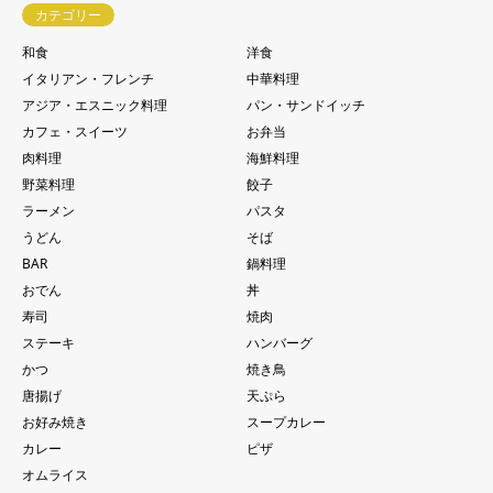
カテゴリー
和食
洋食
イタリアン・フレンチ
中華料理
アジア・エスニック料理
パン・サンドイッチ
カフェ・スイーツ
お弁当
肉料理
海鮮料理
野菜料理
餃子
ラーメン
パスタ
うどん
そば
BAR
鍋料理
おでん
丼
寿司
焼肉
ステーキ
ハンバーグ
かつ
焼き鳥
唐揚げ
天ぷら
お好み焼き
スープカレー
カレー
ピザ
オムライス