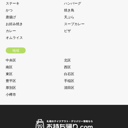
ステーキ
ハンバーグ
かつ
焼き鳥
唐揚げ
天ぷら
お好み焼き
スープカレー
カレー
ピザ
オムライス
地域
中央区
北区
南区
西区
東区
白石区
豊平区
手稲区
厚別区
清田区
小樽市