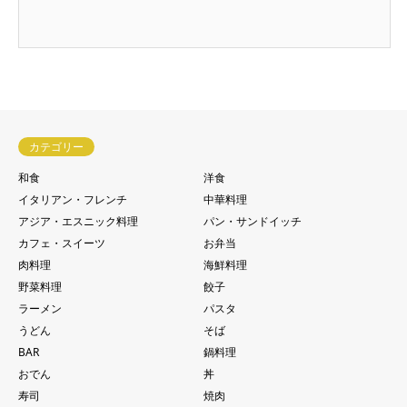
カテゴリー
和食
洋食
イタリアン・フレンチ
中華料理
アジア・エスニック料理
パン・サンドイッチ
カフェ・スイーツ
お弁当
肉料理
海鮮料理
野菜料理
餃子
ラーメン
パスタ
うどん
そば
BAR
鍋料理
おでん
丼
寿司
焼肉