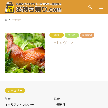
検索
星置周辺
洋食
手稲区
星置周辺
キャトルヴァン
カテゴリー
和食
洋食
イタリアン・フレンチ
中華料理