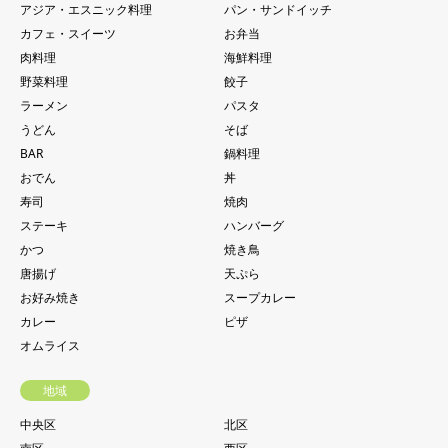
アジア・エスニック料理
パン・サンドイッチ
カフェ・スイーツ
お弁当
肉料理
海鮮料理
野菜料理
餃子
ラーメン
パスタ
うどん
そば
BAR
鍋料理
おでん
丼
寿司
焼肉
ステーキ
ハンバーグ
かつ
焼き鳥
唐揚げ
天ぷら
お好み焼き
スープカレー
カレー
ピザ
オムライス
地域
中央区
北区