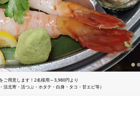
1
2
3
ご用意します！2名様用～3,980円より
・活北寄・活つぶ・ホタテ・白身・タコ・甘エビ等）