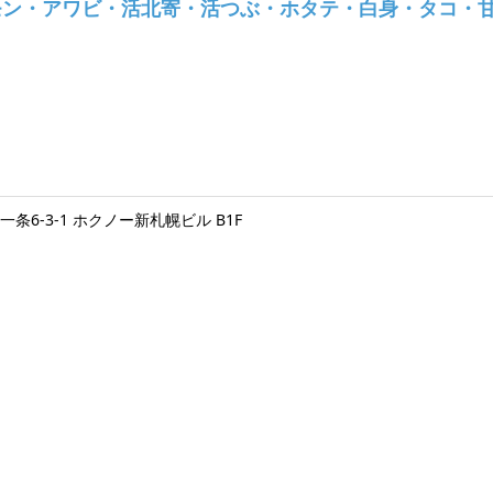
モン・アワビ・活北寄・活つぶ・ホタテ・白身・タコ・
一条6-3-1 ホクノー新札幌ビル B1F