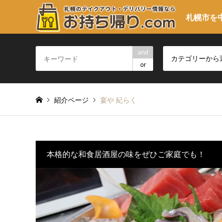
札幌市を
and
カテゴリーから
or
紹介ページ
宴や 紀らく
本格的な和食居酒屋の味をぜひご家庭でも！