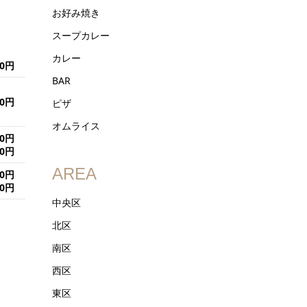
お好み焼き
スープカレー
カレー
80円
BAR
ピザ
80円
オムライス
80円
80円
AREA
00円
80円
中央区
北区
南区
西区
東区