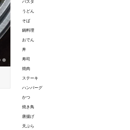
パスタ
うどん
そば
鍋料理
おでん
丼
寿司
焼肉
ステーキ
ハンバーグ
かつ
焼き鳥
唐揚げ
天ぷら