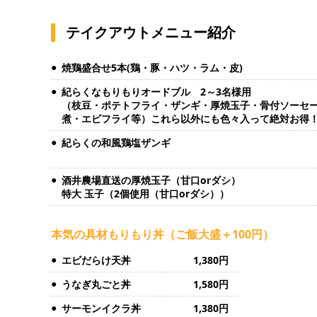
テイクアウトメニュー紹介
焼鶏盛合せ5本(鶏・豚・ハツ・ラム・皮)
紀らくなもりもりオードブル 2～3名様用
（枝豆・ポテトフライ・ザンギ・厚焼玉子・骨付ソーセ
煮・エビフライ等）これら以外にも色々入って絶対お得
紀らくの和風鶏塩ザンギ
酒井農場直送の厚焼玉子（甘口orダシ）
特大 玉子（2個使用（甘口orダシ））
本気の具材もりもり丼（ご飯大盛＋100円）
エビだらけ天丼
1,380円
うなぎ丸ごと丼
1,580円
サーモンイクラ丼
1,380円