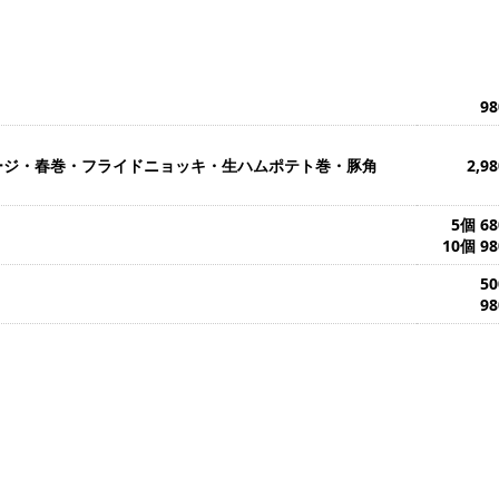
9
ージ・春巻・フライドニョッキ・生ハムポテト巻・豚角
2,9
！
5個 6
10個 9
5
9