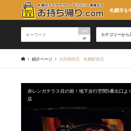
札幌市を
and
カテゴリーから
or
紹介ページ
太田精肉店 札幌駅前店
赤レンガテラス目の前！地下歩行空間5番出口よ
店