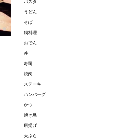
パスタ
うどん
そば
鍋料理
おでん
丼
寿司
焼肉
ステーキ
ハンバーグ
かつ
焼き鳥
唐揚げ
天ぷら