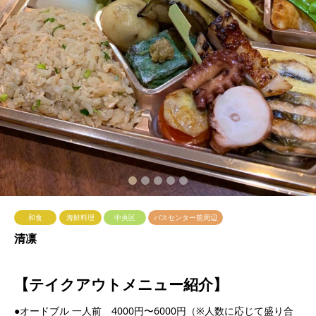
2
3
4
5
和食
海鮮料理
中央区
バスセンター前周辺
清凛
【テイクアウトメニュー紹介】
●オードブル 一人前 4000円〜6000円（※人数に応じて盛り合