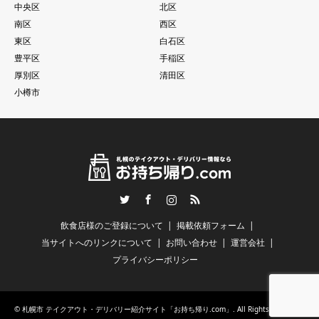
中央区
北区
南区
西区
東区
白石区
豊平区
手稲区
厚別区
清田区
小樽市
Twitter
Facebook
Instagram
RSS
飲食店様のご登録について
掲載依頼フォーム
当サイトへのリンクについて
お問い合わせ
運営会社
プライバシーポリシー
©
札幌市 テイクアウト・デリバリー紹介サイト「お持ち帰り.com」
. All Rights Reserved.