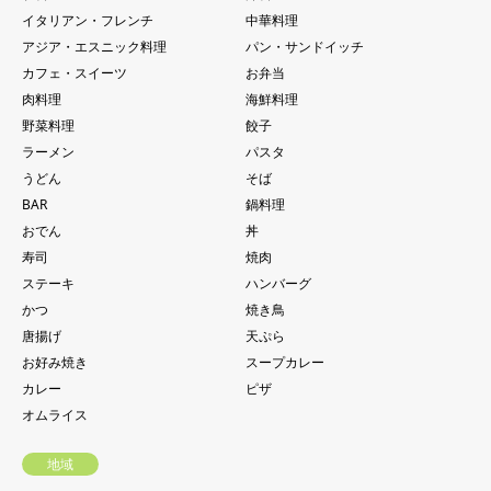
イタリアン・フレンチ
中華料理
アジア・エスニック料理
パン・サンドイッチ
カフェ・スイーツ
お弁当
肉料理
海鮮料理
野菜料理
餃子
ラーメン
パスタ
うどん
そば
BAR
鍋料理
おでん
丼
寿司
焼肉
ステーキ
ハンバーグ
かつ
焼き鳥
唐揚げ
天ぷら
お好み焼き
スープカレー
カレー
ピザ
オムライス
地域